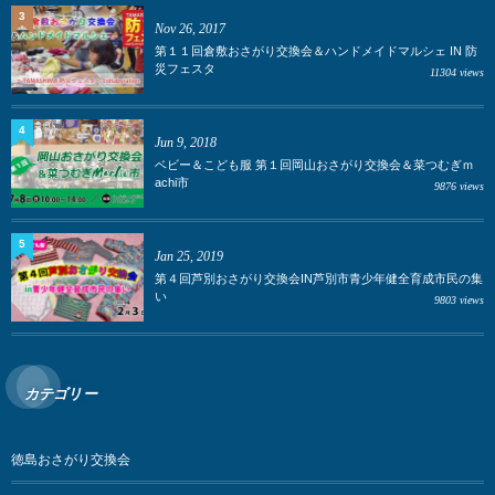
3
Nov 26, 2017
第１１回倉敷おさがり交換会＆ハンドメイドマルシェ IN 防
災フェスタ
11304 views
4
Jun 9, 2018
ベビー＆こども服 第１回岡山おさがり交換会＆菜つむぎｍ
achi市
9876 views
5
Jan 25, 2019
第４回芦別おさがり交換会IN芦別市青少年健全育成市民の集
い
9803 views
カテゴリー
徳島おさがり交換会