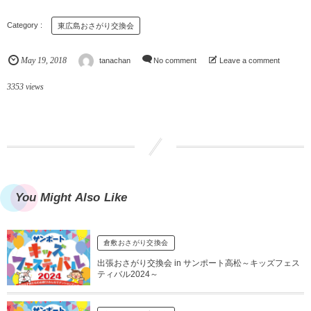
東広島おさがり交換会
May
19
,
2018
tanachan
No comment
Leave a comment
3353 views
You Might Also Like
倉敷おさがり交換会
出張おさがり交換会 in サンポート高松～キッズフェス
ティバル2024～