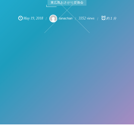
東広島おさがり交換会
May
19
,
2018
3352 views
tanachan
約 1 分