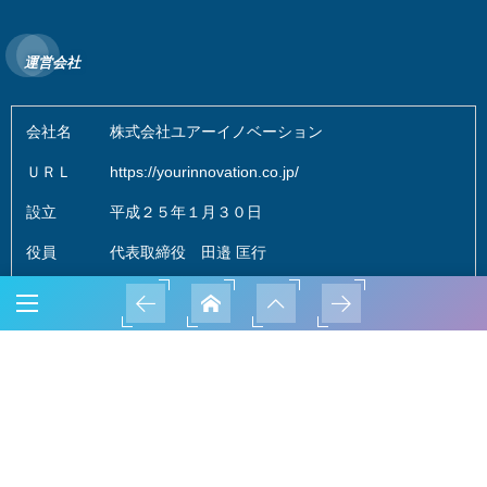
運営会社
会社名
株式会社ユアーイノベーション
ＵＲＬ
https://yourinnovation.co.jp/
設立
平成２５年１月３０日
役員
代表取締役 田邉 匡行
所在地
岡山県倉敷市玉島上成505-6 C-202
TEL.TEL.086-697-6138（ＦＡＸ兼用）
連絡先
担当者直通 TEL.090-3371-5063
Ｅ-メール
info@yourinnovation.co.jp
ホームぺージ制作管理
事業内容
プロモーション動画制作