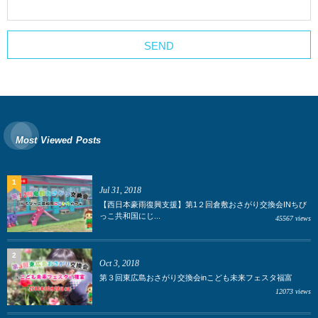
Most Viewed Posts
1
Jul 31, 2018
【西日本豪雨復興支援】第1２回倉敷おさがり交換会INちび
っこ共和国にじ...
45567 views
2
Oct 3, 2018
第３回東広島おさがり交換会inこども未来フェスタ福富
12073 views