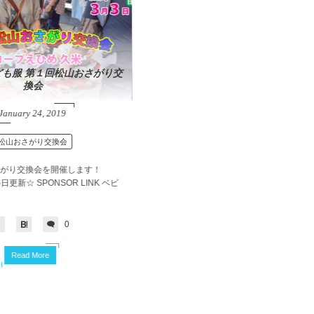
も服 第１回松山おさがり交
換会
January
24
,
2019
松山おさがり交換会
がり交換会を開催します！
6日更新☆ SPONSOR LINK ベビ
0
Read More