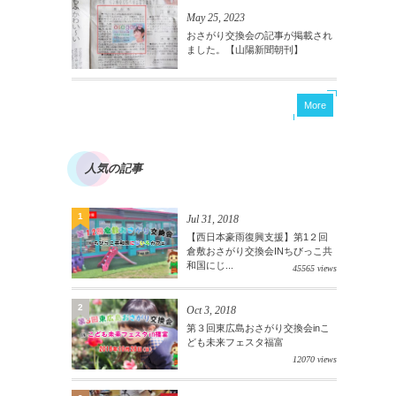
May 25, 2023
おさがり交換会の記事が掲載され
ました。【山陽新聞朝刊】
More
人気の記事
1
Jul 31, 2018
【西日本豪雨復興支援】第1２回
倉敷おさがり交換会INちびっこ共
和国にじ...
45565 views
2
Oct 3, 2018
第３回東広島おさがり交換会inこ
ども未来フェスタ福富
12070 views