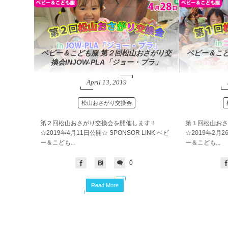
ベビー＆こども服 第２回松山おさがり交
ベビー＆こど
換会INJOW-PLA「ジョー・プラ」
April
13
,
2019
松山おさがり交換会
第２回松山おさがり交換会を開催します！
第１回松山おさ
☆2019年4月11日公開☆ SPONSOR LINK ベビ
☆2019年2月2
ー＆こども...
ー＆こども...
0
Read More