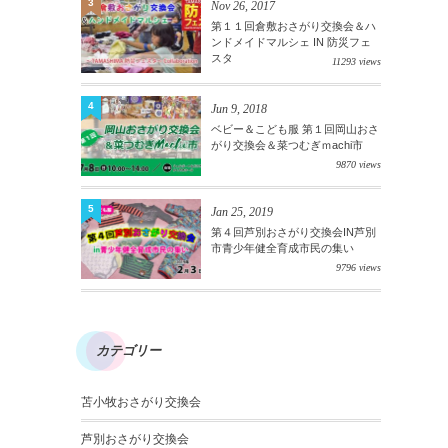
3
Nov 26, 2017
第１１回倉敷おさがり交換会＆ハ
ンドメイドマルシェ IN 防災フェ
スタ
11293 views
4
Jun 9, 2018
ベビー＆こども服 第１回岡山おさ
がり交換会＆菜つむぎｍachi市
9870 views
5
Jan 25, 2019
第４回芦別おさがり交換会IN芦別
市青少年健全育成市民の集い
9796 views
カテゴリー
苫小牧おさがり交換会
芦別おさがり交換会