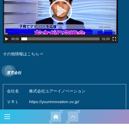
レ
ー
ヤ
ー
00:00
01:03
その他情報はこちら⇒
運営会社
会社名
株式会社ユアーイノベーション
ＵＲＬ
https://yourinnovation.co.jp/
設立
平成２５年１月３０日
役員
代表取締役 田邉 匡行