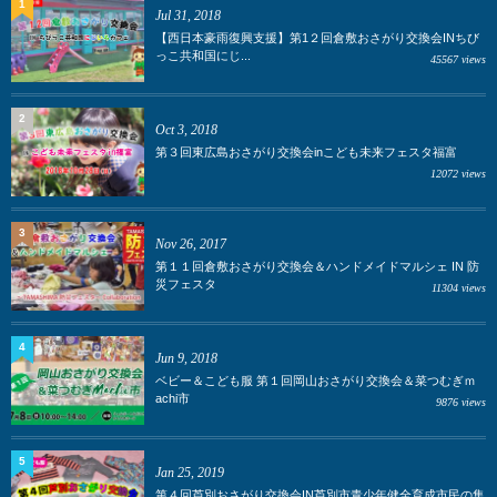
1
Jul 31, 2018
【西日本豪雨復興支援】第1２回倉敷おさがり交換会INちび
っこ共和国にじ...
45567 views
2
Oct 3, 2018
第３回東広島おさがり交換会inこども未来フェスタ福富
12072 views
3
Nov 26, 2017
第１１回倉敷おさがり交換会＆ハンドメイドマルシェ IN 防
災フェスタ
11304 views
4
Jun 9, 2018
ベビー＆こども服 第１回岡山おさがり交換会＆菜つむぎｍ
achi市
9876 views
5
Jan 25, 2019
第４回芦別おさがり交換会IN芦別市青少年健全育成市民の集